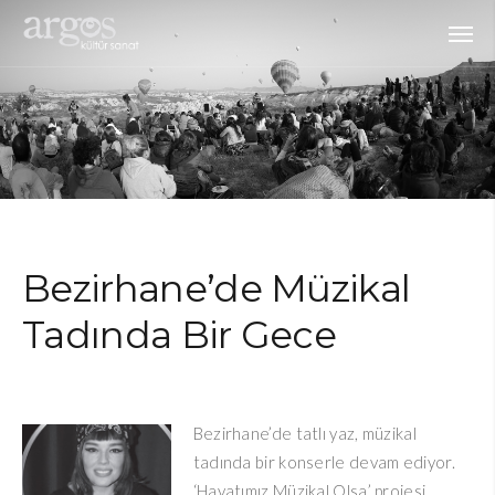
Bezirhane’de Müzikal
Tadında Bir Gece
Bezirhane’de tatlı yaz, müzikal
tadında bir konserle devam ediyor.
‘Hayatımız Müzikal Olsa’ projesi,